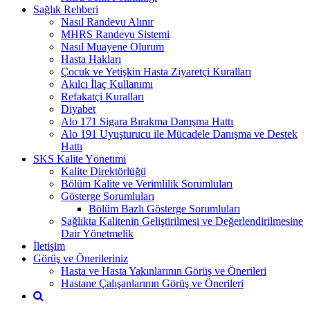
Sağlık Rehberi
Nasıl Randevu Alınır
MHRS Randevu Sistemi
Nasıl Muayene Olurum
Hasta Hakları
Çocuk ve Yetişkin Hasta Ziyaretçi Kuralları
Akılcı İlaç Kullanımı
Refakatçi Kuralları
Diyabet
Alo 171 Sigara Bırakma Danışma Hattı
Alo 191 Uyuşturucu ile Mücadele Danışma ve Destek
Hattı
SKS Kalite Yönetimi
Kalite Direktörlüğü
Bölüm Kalite ve Verimlilik Sorumluları
Gösterge Sorumluları
Bölüm Bazlı Gösterge Sorumluları
Sağlıkta Kalitenin Geliştirilmesi ve Değerlendirilmesine
Dair Yönetmelik
İletişim
Görüş ve Önerileriniz
Hasta ve Hasta Yakınlarının Görüş ve Önerileri
Hastane Çalışanlarının Görüş ve Önerileri