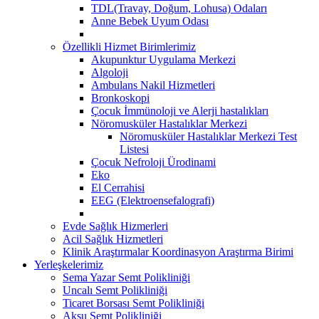
TDL(Travay, Doğum, Lohusa) Odaları
Anne Bebek Uyum Odası
Özellikli Hizmet Birimlerimiz
Akupunktur Uygulama Merkezi
Algoloji
Ambulans Nakil Hizmetleri
Bronkoskopi
Çocuk İmmünoloji ve Alerji hastalıkları
Nöromusküler Hastalıklar Merkezi
Nöromusküler Hastalıklar Merkezi Test
Listesi
Çocuk Nefroloji Ürodinami
Eko
El Cerrahisi
EEG (Elektroensefalografi)
Evde Sağlık Hizmerleri
Acil Sağlık Hizmetleri
Klinik Araştırmalar Koordinasyon Araştırma Birimi
Yerleşkelerimiz
Sema Yazar Semt Polikliniği
Uncalı Semt Polikliniği
Ticaret Borsası Semt Polikliniği
Aksu Semt Polikliniği