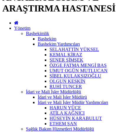
ARAŞTIRMA HASTANESİ
Yönetim
Başhekimlik
Başhekim
Başhekim Yardımcıları
SELAHATTİN YÜKSEL
KEMAL KİRAZ
ŞENER ŞİMŞEK
ÖZGE FATMA MENGİ BAŞ
UMUT OGÜN MUTLUCAN
SİBEL KULAKSIZOĞLU
OLGUN KESKİN
RUHİ TUNCER
İdari ve Mali İşler Müdürlüğü
İdari ve Mali İşler Müdürü
İdari ve Mali İşler Müdür Yardımcıları
HARUN YÜCE
ATİLA KAĞNICI
HÜSEYİN KARABULUT
ETHEM ŞAN
Sağlık Bakım Hizmetleri Müdürlüğü