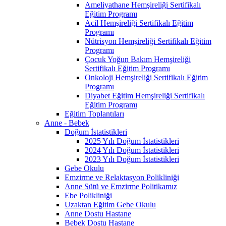
Ameliyathane Hemşireliği Sertifikalı
Eğitim Programı
Acil Hemşireliği Sertifikalı Eğitim
Programı
Nütrisyon Hemşireliği Sertifikalı Eğitim
Programı
Çocuk Yoğun Bakım Hemşireliği
Sertifikalı Eğitim Programı
Onkoloji Hemşireliği Sertifikalı Eğitim
Programı
Diyabet Eğitim Hemşireliği Sertifikalı
Eğitim Programı
Eğitim Toplantıları
Anne - Bebek
Doğum İstatistikleri
2025 Yılı Doğum İstatistikleri
2024 Yılı Doğum İstatistikleri
2023 Yılı Doğum İstatistikleri
Gebe Okulu
Emzirme ve Relaktasyon Polikliniği
Anne Sütü ve Emzirme Politikamız
Ebe Polikliniği
Uzaktan Eğitim Gebe Okulu
Anne Dostu Hastane
Bebek Dostu Hastane